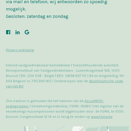
via mail en telefoon, wij antwoorden zo spoedig
mogelijk.
Gesloten: zaterdag en zondag
Privacy verklaring
Erkend vastgoedmakelaar-bemiddelaar | Toezichthoudende autoriteit:
Beroepsinstituut van Vastgoedmakelaars - Luxemburgstraat 16B, 1000
Brussel | BIV: 204 058 - België | KBO: 0898.927.110 | BA en borgstelling: NV
AXA Belgium nr. 730.390.160 | Onderworpen aan de
deontologische code
van het BIV
Ons kantoor is gehouden tot het naleven van de
AssurMiFID-
gedragsregels
| Verzekeringsmakelaar, FSMA: 19480 | Het register van de
verzekerings-tussenpersonen wordt bijgehouden door de FSMA, te 1000
Brussel, Congresstraat 12-14 en is terug te vinden op
www.fsma.be